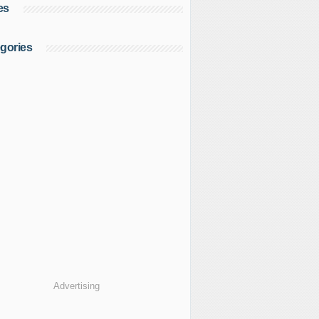
es
gories
Advertising