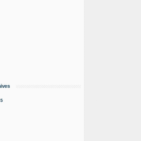
ives
25