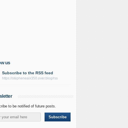
ow us
Subscribe to the RSS feed
https://stepheneaix350.over.blog/rss
letter
ribe to be notified of future posts.